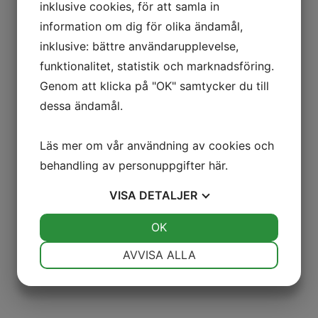
inklusive cookies, för att samla in
information om dig för olika ändamål,
inklusive: bättre användarupplevelse,
funktionalitet, statistik och marknadsföring.
A-BYGG, det naturliga valet
Industri
Genom att klicka på "OK" samtycker du till
dessa ändamål.
Läs mer om vår användning av cookies och
behandling av personuppgifter
här
.
VISA
DETALJER
JA
NEJ
OK
JA
NEJ
NÖDVÄNDIG
INSTÄLLNINGAR
AVVISA ALLA
JA
NEJ
JA
NEJ
MARKNADSFÖRING
STATISTIK