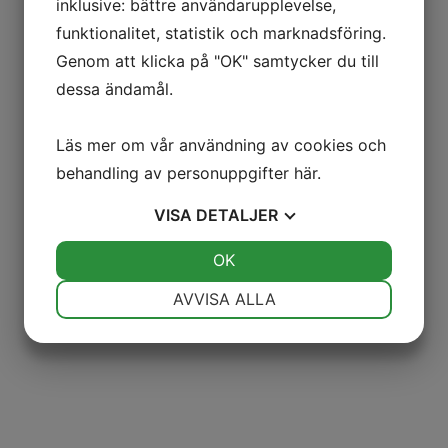
inklusive: bättre användarupplevelse,
funktionalitet, statistik och marknadsföring.
A-BYGG, det naturliga valet
Om oss
Genom att klicka på "OK" samtycker du till
dessa ändamål.
Läs mer om vår användning av cookies och
behandling av personuppgifter
här
.
VISA
DETALJER
JA
NEJ
OK
JA
NEJ
NÖDVÄNDIG
INSTÄLLNINGAR
AVVISA ALLA
JA
NEJ
JA
NEJ
MARKNADSFÖRING
STATISTIK