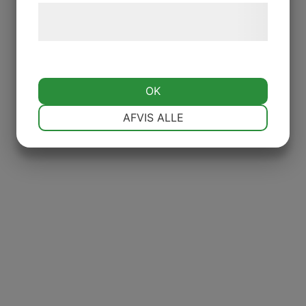
Læs mere om vores brug af cookies og
behandling af persondata
her
.
OK
NØDVENDIGE
PRÆFERENCER
AFVIS ALLE
MARKETING
STATISTIK