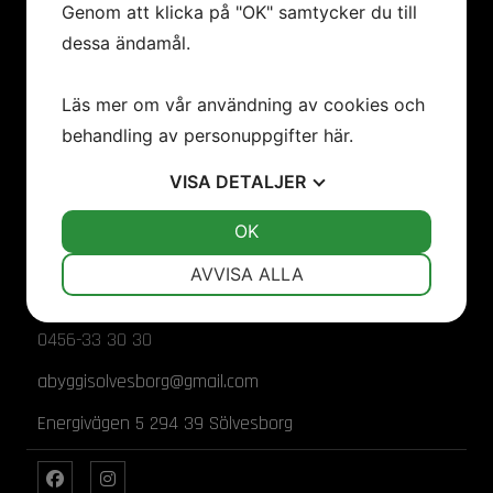
Genom att klicka på "OK" samtycker du till
dessa ändamål.
Läs mer om vår användning av cookies och
Hos oss får ni individuellt designade och anpassade
behandling av personuppgifter
här
.
lösvirkeshus, från ritbord till inflyttning – allt enligt
VISA
DETALJER
dina drömmar. Vi utför arbeten inom industri,
arkitektur, villaprojektering, nyproduktion samt
JA
NEJ
OK
JA
NEJ
renovering i olika avtalsformer.
NÖDVÄNDIG
INSTÄLLNINGAR
AVVISA ALLA
JA
NEJ
JA
NEJ
Kom i kontakt med oss
0456-33 30 30
MARKNADSFÖRING
STATISTIK
abyggisolvesborg@gmail.com
Energivägen 5 294 39 Sölvesborg